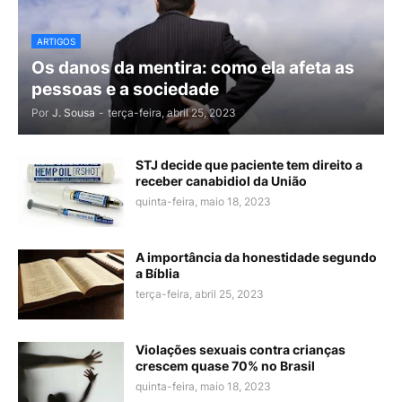
ARTIGOS
Os danos da mentira: como ela afeta as
pessoas e a sociedade
Por
J. Sousa
-
terça-feira, abril 25, 2023
STJ decide que paciente tem direito a
receber canabidiol da União
quinta-feira, maio 18, 2023
A importância da honestidade segundo
a Bíblia
terça-feira, abril 25, 2023
Violações sexuais contra crianças
crescem quase 70% no Brasil
quinta-feira, maio 18, 2023