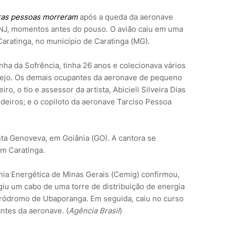
tras pessoas morreram
após a queda da aeronave
ONJ, momentos antes do pouso. O avião caiu em uma
Caratinga, no município de Caratinga (MG).
inha da Sofrência, tinha 26 anos e colecionava vários
nejo. Os demais ocupantes da aeronave de pequeno
o, o tio e assessor da artista, Abicieli Silveira Dias
edeiros; e o copiloto da aeronave Tarciso Pessoa
ta Genoveva, em Goiânia (GO). A cantora se
m Caratinga.
ia Energética de Minas Gerais (Cemig) confirmou,
giu um cabo de uma torre de distribuição de energia
eródromo de Ubaporanga. Em seguida, caiu no curso
ntes da aeronave. (
Agência Brasil
)