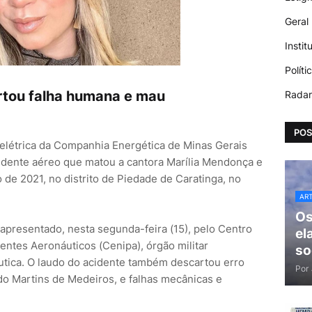
Geral
Instit
Políti
rtou falha humana e mau
Radar
POS
 elétrica da Companhia Energética de Minas Gerais
cidente aéreo que matou a cantora Marília Mendonça e
de 2021, no distrito de Piedade de Caratinga, no
AR
Os
l apresentado, nesta segunda-feira (15), pelo Centro
el
entes Aeronáuticos (Cenipa), órgão militar
so
ica. O laudo do acidente também descartou erro
Por
o Martins de Medeiros, e falhas mecânicas e