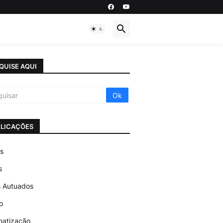
QUISE AQUI
LICAÇÕES
os
s
 Autuados
o
matização