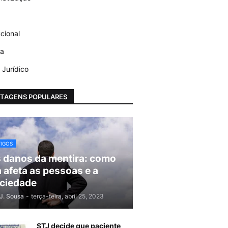
ucional
ca
 Jurídico
TAGENS POPULARES
TIGOS
 danos da mentira: como
a afeta as pessoas e a
ciedade
J. Sousa
-
terça-feira, abril 25, 2023
STJ decide que paciente