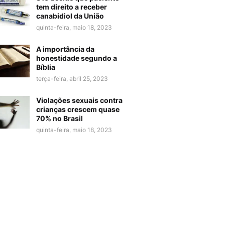
tem direito a receber
canabidiol da União
quinta-feira, maio 18, 2023
A importância da
honestidade segundo a
Bíblia
terça-feira, abril 25, 2023
Violações sexuais contra
crianças crescem quase
70% no Brasil
quinta-feira, maio 18, 2023