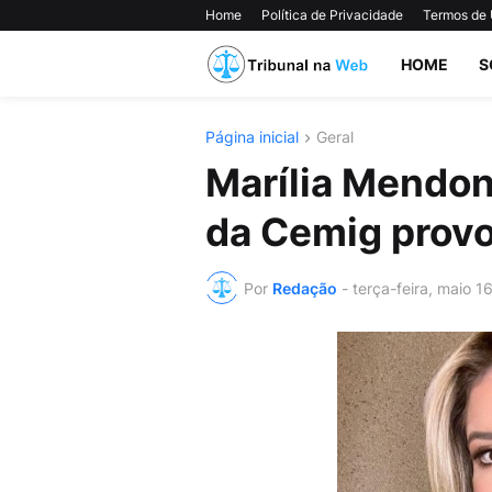
Home
Política de Privacidade
Termos de
HOME
S
Página inicial
Geral
Marília Mendon
da Cemig prov
Por
Redação
-
terça-feira, maio 1