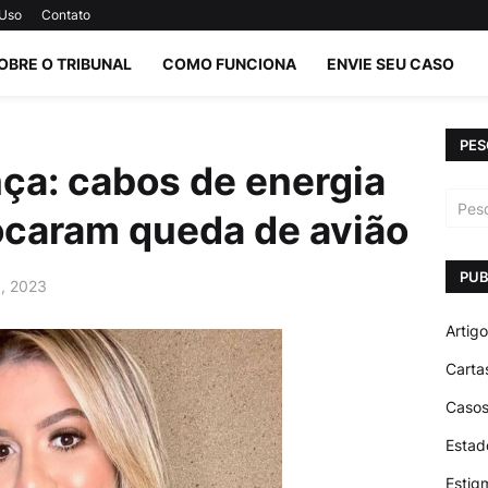
 Uso
Contato
OBRE O TRIBUNAL
COMO FUNCIONA
ENVIE SEU CASO
PES
ça: cabos de energia
ocaram queda de avião
PUB
6, 2023
Artig
Carta
Casos
Estad
Estig